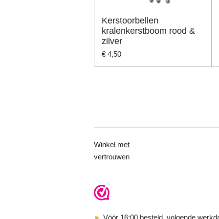
Kerstoorbellen
kralenkerstboom rood &
zilver
€ 4,50
Winkel met
vertrouwen
►
Vóór 16:00 besteld, volgende werkd