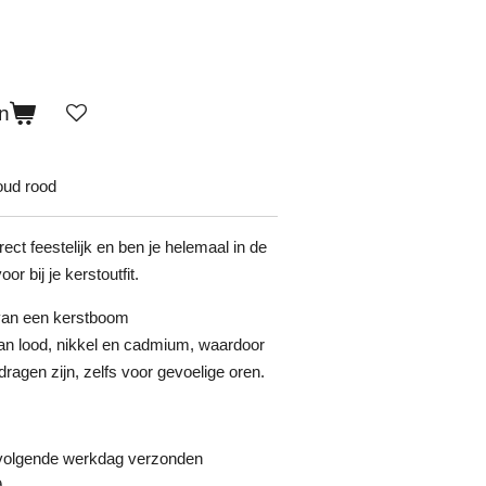
n
oud rood
irect feestelijk en ben je helemaal in de
or bij je kerstoutfit.
van een kerstboom
 van lood, nikkel en cadmium, waardoor
dragen zijn, zelfs voor gevoelige oren.
 volgende werkdag verzonden
9