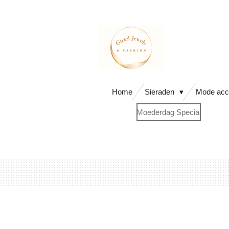
Ga
direct
naar
de
hoofdinhoud
Home
Sieraden
Mode acc
Moederdag Special