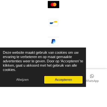
Deze website maakt gebruik van cookies om uw
ervaring te verbeteren en op maat gemaakte
advertenties weer te geven. Door op ‘Accepteren’ te
klikken, gaat u akkoord met het gebruik van alle
© 2021 - 2026 Guzel Jewels & Fashion
cookies.
Powered by
JouwWeb
Afwijzen
Accepteren
E-mailadres
Kaart
Instagram
WhatsApp