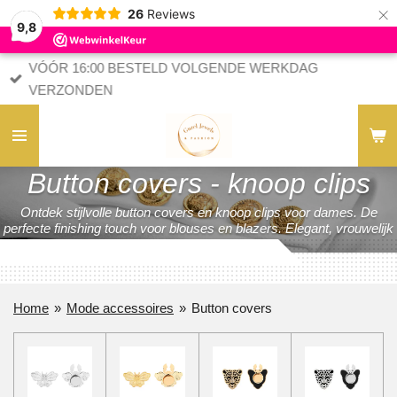
×
26
Reviews
9,8
VÓÓR 16:00 BESTELD VOLGENDE WERKDAG
VERZONDEN
Button covers - knoop clips
Ontdek stijlvolle button covers en knoop clips voor dames. De
perfecte finishing touch voor blouses en blazers. Elegant, vrouwelijk
en makkelijk te combineren.
Home
»
Mode accessoires
»
Button covers