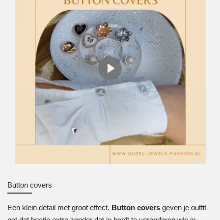
P
l
a
y
Button covers
Een klein detail met groot effect.
Button covers
geven je outfit
net dat beetje extra zonder dat je hoeft te veranderen wie je