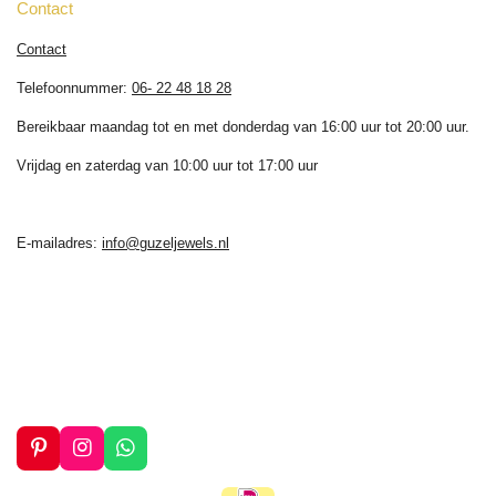
Contact
Contact
Telefoonnummer:
06- 22 48 18 28
Bereikbaar maandag tot en met donderdag van 16:00 uur tot 20:00 uur.
Vrijdag en zaterdag van 10:00 uur tot 17:00 uur
E-mailadres:
info@guzeljewels.nl
P
I
W
i
n
h
n
s
a