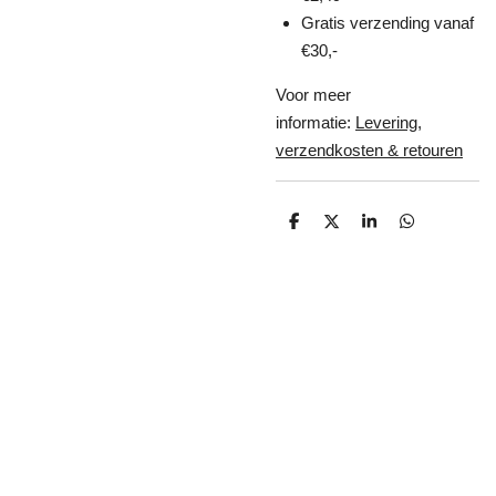
Gratis verzending vanaf
€30,-
Voor meer
informatie:
Levering,
verzendkosten & retouren
D
D
S
D
e
e
h
e
l
e
a
l
e
l
r
e
n
e
n