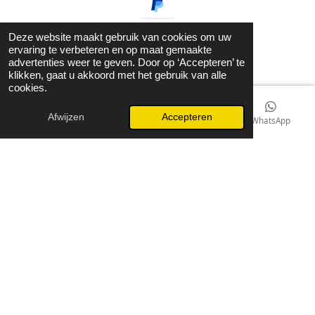
Deze website maakt gebruik van cookies om uw
ervaring te verbeteren en op maat gemaakte
advertenties weer te geven. Door op ‘Accepteren’ te
klikken, gaat u akkoord met het gebruik van alle
© 2021 - 2026 Guzel Jewels & Fashion
cookies.
Powered by
JouwWeb
Afwijzen
Accepteren
E-mailadres
Kaart
Instagram
WhatsApp