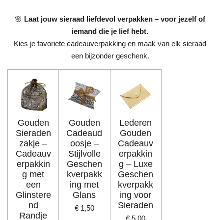
l
e
a
l
e
l
r
e
n
e
n
🌸
Laat jouw sieraad liefdevol verpakken – voor jezelf of
iemand die je lief hebt.
Kies je favoriete cadeauverpakking en maak van elk sieraad
een bijzonder geschenk.
Gouden
Gouden
Lederen
Sieraden
Cadeaud
Gouden
zakje –
oosje –
Cadeauv
Cadeauv
Stijlvolle
erpakkin
erpakkin
Geschen
g – Luxe
g met
kverpakk
Geschen
een
ing met
kverpakk
Glinstere
Glans
ing voor
nd
Sieraden
€ 1,50
Randje
€ 5,00