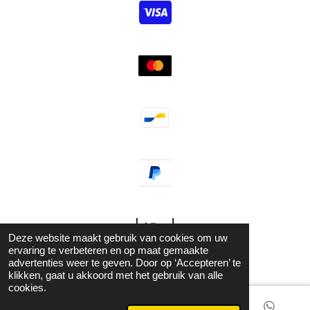
Deze website maakt gebruik van cookies om uw
© 2021 - 2026 Guzel Jewels & Fashion
ervaring te verbeteren en op maat gemaakte
advertenties weer te geven. Door op ‘Accepteren’ te
Powered by
JouwWeb
klikken, gaat u akkoord met het gebruik van alle
cookies.