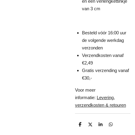
en een verlengkettinkje
van 3 cm
Besteld vóór 16:00 uur
de volgende werkdag
verzonden
Verzendkosten vanaf
€2,49
Gratis verzending vanaf
€30,-
Voor meer
informatie:
Levering,
verzendkosten & retouren
D
D
S
D
e
e
h
e