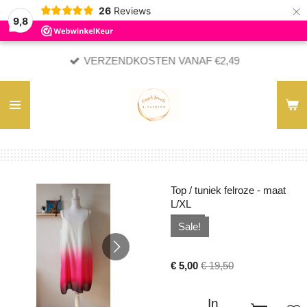
×
26
Reviews
9,8
VERZENDKOSTEN VANAF €2,49
Top / tuniek felroze - maat
L/XL
Sale!
€ 5,00
€ 19,50
In