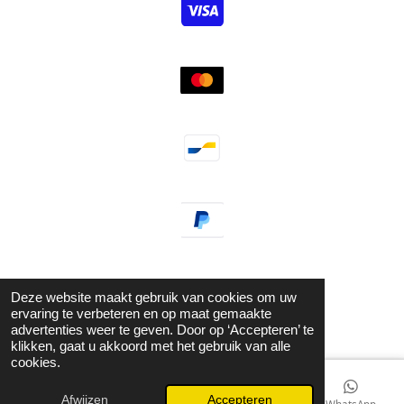
Deze website maakt gebruik van cookies om uw
ervaring te verbeteren en op maat gemaakte
© 2021 - 2026 Guzel Jewels & Fashion
advertenties weer te geven. Door op ‘Accepteren’ te
Powered by
JouwWeb
klikken, gaat u akkoord met het gebruik van alle
cookies.
Afwijzen
Accepteren
E-mailadres
Kaart
Instagram
WhatsApp