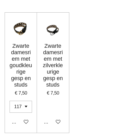
l
e
a
l
e
l
r
e
n
e
n
Zwarte
Zwarte
damesri
damesri
em met
em met
goudkleu
zilverkle
rige
urige
gesp en
gesp en
studs
studs
€ 7,50
€ 7,50
In winkelwagen
In winkelwagen