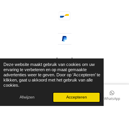
Deze website maakt gebruik van cookies om uw
ervaring te verbeteren en op maat gemaakte
© 2021 - 2026 Guzel Jewels & Fashion
advertenties weer te geven. Door op ‘Accepteren’ te
Powered by
JouwWeb
klikken, gaat u akkoord met het gebruik van alle
cookies.
Afwijzen
Accepteren
E-mailadres
Kaart
Instagram
WhatsApp