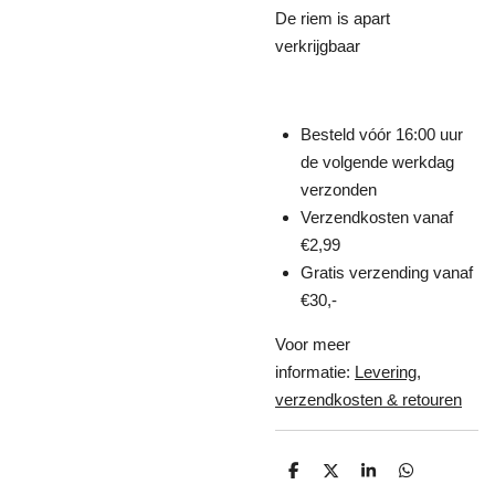
De riem is apart
verkrijgbaar
Besteld vóór 16:00 uur
de volgende werkdag
verzonden
Verzendkosten vanaf
€2,99
Gratis verzending vanaf
€30,-
Voor meer
informatie:
Levering,
verzendkosten & retouren
D
D
S
D
e
e
h
e