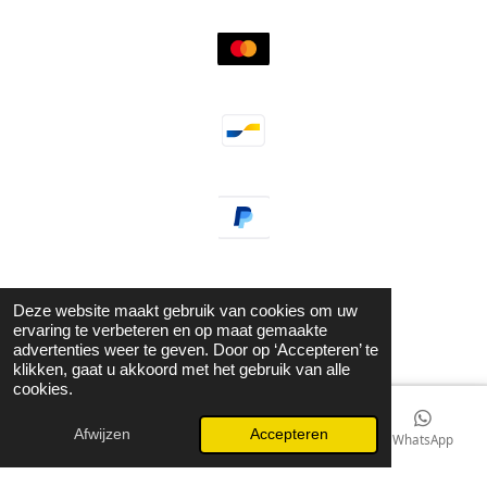
Deze website maakt gebruik van cookies om uw
ervaring te verbeteren en op maat gemaakte
© 2021 - 2026 Guzel Jewels & Fashion
advertenties weer te geven. Door op ‘Accepteren’ te
Powered by
JouwWeb
klikken, gaat u akkoord met het gebruik van alle
cookies.
Afwijzen
Accepteren
E-mailadres
Kaart
Instagram
WhatsApp