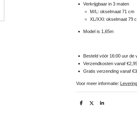
Verkrijgbaar in 3 maten
M/L: okselmaat 71 cm
XL/XXl: okselmaat 79 
Model is 1,65m
Besteld vóór 16:00 uur de
Verzendkosten vanaf €2,9
Gratis verzending vanaf €3
Voor meer informatie:
Levering
D
D
S
e
e
h
l
e
a
e
l
r
n
e