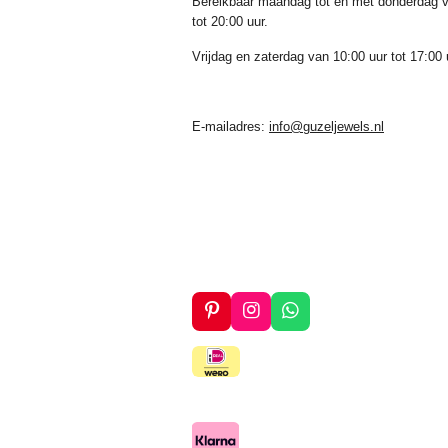
Bereikbaar maandag tot en met donderdag v
tot 20:00 uur.
Vrijdag en zaterdag van 10:00 uur tot 17:00 
E-mailadres:
info@guzeljewels.nl
P
I
W
i
n
h
n
s
a
t
t
t
e
a
s
r
g
A
e
r
p
s
a
p