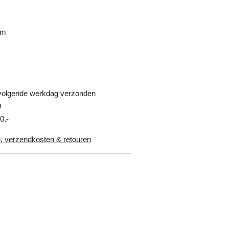
cm
 volgende werkdag verzonden
9
0,-
, verzendkosten & retouren