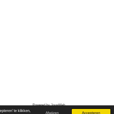
Powered by
JouwWeb
teren’ te klikken,
Afwijzen
Accepteren