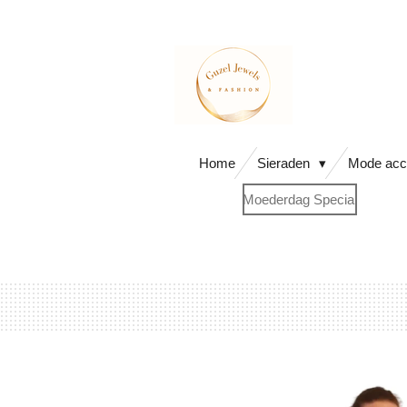
Ga
direct
naar
de
hoofdinhoud
Home
Sieraden
Mode acc
Moederdag Special