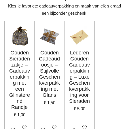
Kies je favoriete cadeauverpakking en maak van elk sieraad
een bijzonder geschenk.
Gouden
Gouden
Lederen
Sieraden
Cadeaud
Gouden
zakje –
oosje –
Cadeauv
Cadeauv
Stijlvolle
erpakkin
erpakkin
Geschen
g – Luxe
g met
kverpakk
Geschen
een
ing met
kverpakk
Glinstere
Glans
ing voor
nd
Sieraden
€ 1,50
Randje
€ 5,00
€ 1,00
In winkelwagen
In winkelwagen
In winkelwagen