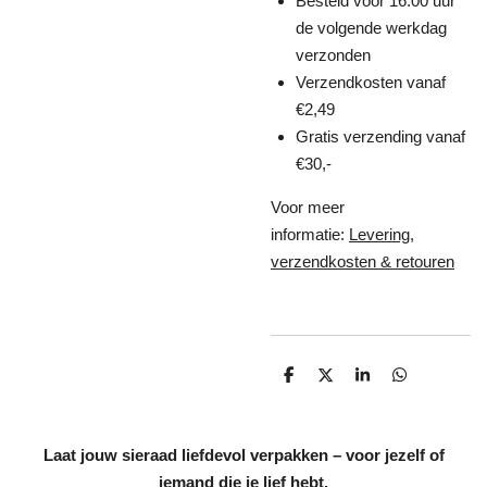
Besteld vóór 16:00 uur
de volgende werkdag
verzonden
Verzendkosten vanaf
€2,49
Gratis verzending vanaf
€30,-
Voor meer
informatie:
Levering,
verzendkosten & retouren
D
D
S
D
e
e
h
e
l
e
a
l
e
l
r
e
n
e
n
Laat jouw sieraad liefdevol verpakken – voor jezelf of
iemand die je lief hebt.