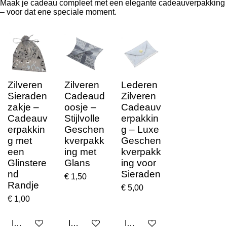
Maak je cadeau compleet met een elegante cadeauverpakking
– voor dat ene speciale moment.
Zilveren
Zilveren
Lederen
Sieraden
Cadeaud
Zilveren
zakje –
oosje –
Cadeauv
Cadeauv
Stijlvolle
erpakkin
erpakkin
Geschen
g – Luxe
g met
kverpakk
Geschen
een
ing met
kverpakk
Glinstere
Glans
ing voor
nd
Sieraden
€ 1,50
Randje
€ 5,00
€ 1,00
In winkelwagen
In winkelwagen
In winkelwagen