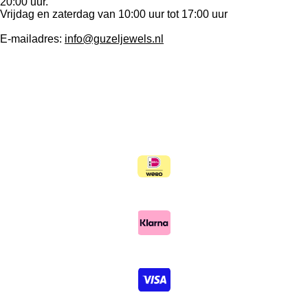
20:00 uur.
Vrijdag en zaterdag van 10:00 uur tot 17:00 uur
E-mailadres:
info@guzeljewels.nl
P
I
W
i
n
h
n
s
a
t
t
t
e
a
s
r
g
A
e
r
p
s
a
p
t
m