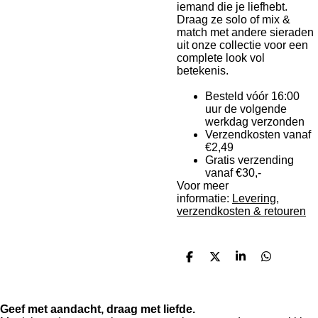
iemand die je liefhebt.
Draag ze solo of mix &
match met andere sieraden
uit onze collectie voor een
complete look vol
betekenis.
Besteld vóór 16:00
uur de volgende
werkdag verzonden
Verzendkosten vanaf
€2,49
Gratis verzending
vanaf €30,-
Voor meer
informatie:
Levering,
verzendkosten & retouren
D
D
S
D
e
e
h
e
l
e
a
l
e
l
r
e
n
e
n
Geef met aandacht, draag met liefde.