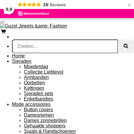
×
26
Reviews
Ga
9,8
direct
naar
de
hoofdinhoud
Home
Sieraden
Moederdag
Collectie Liefdevol
Armbanden
Oorbellen
Kettingen
Sieraden sets
Enkelbandjes
Mode accessoires
Button covers
Damesriemen
Dames zonnebrillen
Gehaakte shoppers
Sjaals & Handschoenen