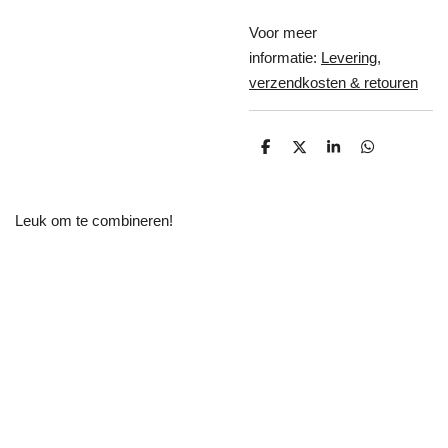
Voor meer
informatie:
Levering,
verzendkosten & retouren
D
D
S
D
e
e
h
e
l
e
a
l
e
l
r
e
n
e
n
Leuk om te combineren!