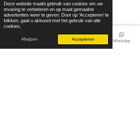
Deze website maakt gebruik van cookies om uw
© 2021 - 2026 Guzel Jewels & Fashion
ervaring te verbeteren en op maat gemaakte
advertenties weer te geven. Door op ‘Accepteren’ te
Powered by
JouwWeb
klikken, gaat u akkoord met het gebruik van alle
cookies.
Afwijzen
Accepteren
E-mailadres
Kaart
Instagram
WhatsApp