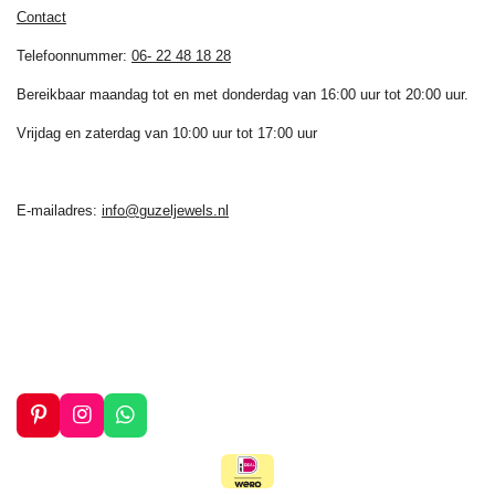
Contact
Telefoonnummer:
06- 22 48 18 28
Bereikbaar maandag tot en met donderdag van 16:00 uur tot 20:00 uur.
Vrijdag en zaterdag van 10:00 uur tot 17:00 uur
E-mailadres:
info@guzeljewels.nl
P
I
W
i
n
h
n
s
a
t
t
t