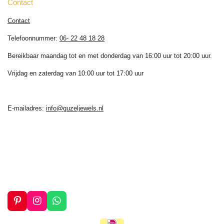
Contact
Contact
Telefoonnummer:
06- 22 48 18 28
Bereikbaar maandag tot en met donderdag van 16:00 uur tot 20:00 uur.
Vrijdag en zaterdag van 10:00 uur tot 17:00 uur
E-mailadres:
info@guzeljewels.nl
P
I
W
i
n
h
n
s
a