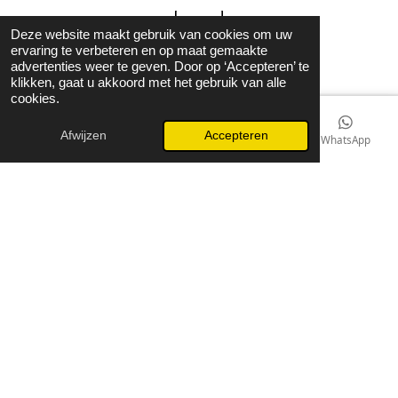
Deze website maakt gebruik van cookies om uw
© 2021 - 2026 Guzel Jewels & Fashion
ervaring te verbeteren en op maat gemaakte
advertenties weer te geven. Door op ‘Accepteren’ te
Powered by
JouwWeb
klikken, gaat u akkoord met het gebruik van alle
cookies.
Afwijzen
Accepteren
E-mailadres
Kaart
Instagram
WhatsApp