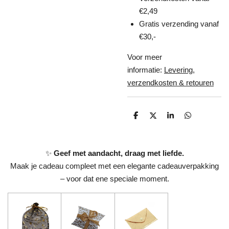
€2,49
Gratis verzending vanaf
€30,-
Voor meer
informatie:
Levering,
verzendkosten & retouren
D
D
S
D
e
e
h
e
l
e
a
l
e
l
r
e
n
e
n
✨
Geef met aandacht, draag met liefde.
Maak je cadeau compleet met een elegante cadeauverpakking
– voor dat ene speciale moment.