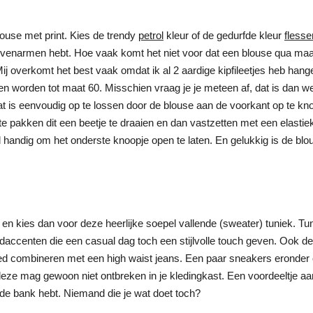
louse met print. Kies de trendy
petrol
kleur of de gedurfde kleur
fless
ovenarmen hebt. Hoe vaak komt het niet voor dat een blouse qua maat p
j overkomt het best vaak omdat ik al 2 aardige kipfileetjes heb han
n worden tot maat 60. Misschien vraag je je meteen af, dat is dan we
at is eenvoudig op te lossen door de blouse aan de voorkant op te kn
f te pakken dit een beetje te draaien en dan vastzetten met een elastie
l handig om het onderste knoopje open te laten. En gelukkig is de blo
n kies dan voor deze heerlijke soepel vallende (sweater) tuniek. Tu
daccenten die een casual dag toch een stijlvolle touch geven. Ook dez
d combineren met een high waist jeans. Een paar sneakers eronder of
 deze mag gewoon niet ontbreken in je kledingkast. Een voordeeltje a
 de bank hebt. Niemand die je wat doet toch?