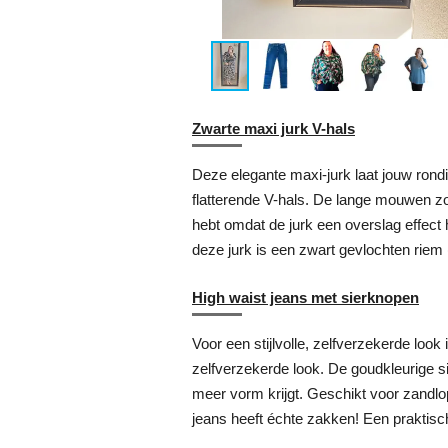
Zwarte maxi jurk V-hals
Deze elegante maxi-jurk laat jouw rondin
flatterende V-hals. De lange mouwen zor
hebt omdat de jurk een overslag effect h
deze jurk is een zwart gevlochten riem (
High waist jeans met sierknopen
Voor een stijlvolle, zelfverzekerde loo
zelfverzekerde look. De goudkleurige si
meer vorm krijgt. Geschikt voor zandlo
jeans heeft échte zakken! Een praktis