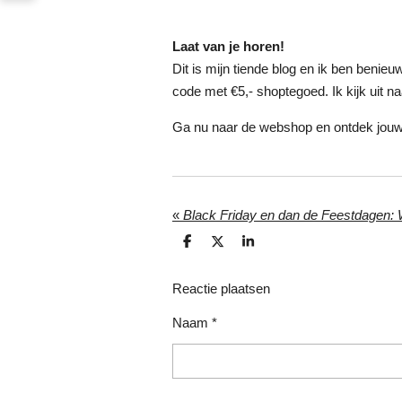
Laat van je horen!
Dit is mijn tiende blog en ik ben benieu
code met €5,- shoptegoed. Ik kijk uit n
Ga nu naar de webshop en ontdek jouw
«
D
D
S
e
e
h
l
e
a
e
l
r
Reactie plaatsen
n
e
Naam *