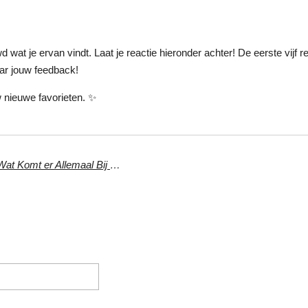
wd wat je ervan vindt. Laat je reactie hieronder achter! De eerste vijf
aar jouw feedback!
 nieuwe favorieten. ✨
Black Friday en dan de Feestdagen: Wat Komt er Allemaal Bij Kijken?