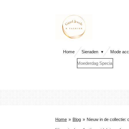
Ga
direct
naar
de
hoofdinhoud
Home
Sieraden
Mode acc
Moederdag Special
Home
»
Blog
»
Nieuw in de collectie: 