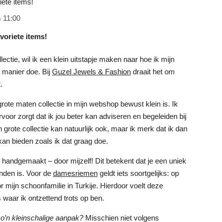
iete items!
 11:00
voriete items!
ctie, wil ik een klein uitstapje maken naar hoe ik mijn
 manier doe. Bij
Guzel Jewels & Fashion
draait het om
.
 grote maten collectie in mijn webshop bewust klein is. Ik
ervoor zorgt dat ik jou beter kan adviseren en begeleiden bij
 grote collectie kan natuurlijk ook, maar ik merk dat ik dan
 kan bieden zoals ik dat graag doe.
 handgemaakt – door mijzelf! Dit betekent dat je een uniek
inden is. Voor de
damesriemen
geldt iets soortgelijks: op
mijn schoonfamilie in Turkije. Hierdoor voelt deze
s waar ik ontzettend trots op ben.
 zo’n kleinschalige aanpak?
Misschien niet volgens