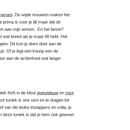
engroen
. De wijde mouwen maken het
rima is voor je lijf maar dat de
gen aan mijn armen. En het beste?
l wat breed als je maat 48 hebt. Het
open. Dit kun je doen door aan de
kje. Of je legt een knoop een de
use aan de achterkant wat langer
niek No5 in de kleur
jeansblauw
en
roze
e tuniek is one size en te dragen tot
 van die leuke instappers en voila, je
an deze tuniek is dat je hem ook gewoon