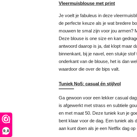
Vleermuisblouse met print
Je voelt je fabuleus in deze vleermuisb
de perfecte keuze als je wat bredere b
mouwen te smal zijn voor jou armen? Mi
Deze blouse is one size en kan gedrage
antwoord daarop is ja, dat klopt maar d
binnenkant, bij je navel, een stukje sto
onderkant van de blouse, het is dan we
waardoor die over de bips valt.
Tuniek No5: casual én stijlvol
Ga gewoon voor een lekker casual dag e
is afgewerkt met strass en subtiele gou
en met maat 50. Deze tuniek kun je goe
bent klaar voor de dag. Een tuniek als
aan kunt doen als je een Netflix dag op
9,8