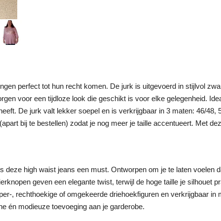
gen perfect tot hun recht komen. De jurk is uitgevoerd in stijlvol zwa
gen voor een tijdloze look die geschikt is voor elke gelegenheid. Idea
eeft. De jurk valt lekker soepel en is verkrijgbaar in 3 maten: 46/48, 
apart bij te bestellen) zodat je nog meer je taille accentueert. Met d
k is deze high waist jeans een must. Ontworpen om je te laten voelen d
erknopen geven een elegante twist, terwijl de hoge taille je silhouet 
per-, rechthoekige of omgekeerde driehoekfiguren en verkrijgbaar in 
che én modieuze toevoeging aan je garderobe.